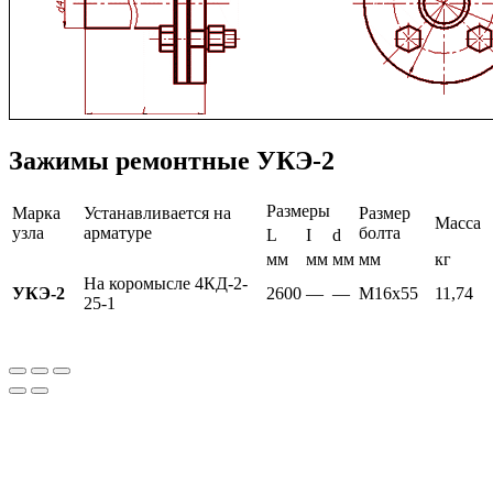
Зажимы ремонтные УКЭ-2
Размеры
Марка
Устанавливается на
Размер
Масса
узла
арматуре
болта
L
I
d
мм
мм
мм
мм
кг
На коромысле 4КД-2-
УКЭ-2
2600
—
—
М16х55
11,74
25-1