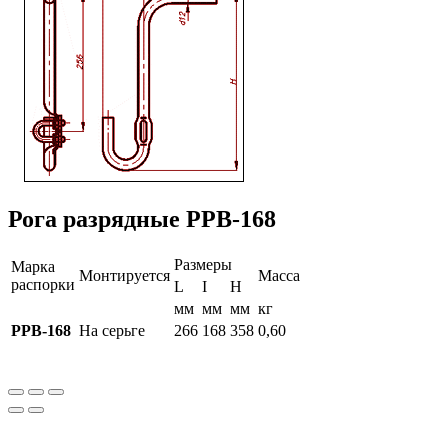
Рога разрядные РРВ-168
Размеры
Марка
Монтируется
Масса
распорки
L
I
H
мм
мм
мм
кг
РРВ-168
На серьге
266
168
358
0,60