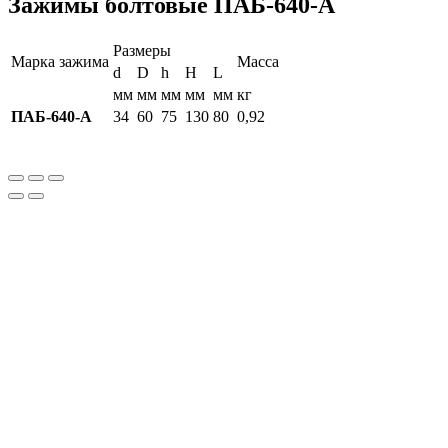
Зажимы болтовые ПАБ-640-А
Размеры
Марка зажима
Масса
d
D
h
H
L
мм
мм
мм
мм
мм
кг
ПАБ-640-А
34
60
75
130
80
0,92