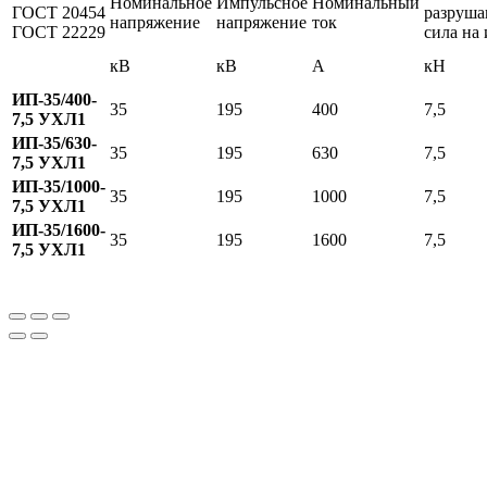
Номинальное
Импульсное
Номинальный
ГОСТ 20454
разруш
напряжение
напряжение
ток
ГОСТ 22229
сила на 
кВ
кВ
А
кН
ИП-35/400-
35
195
400
7,5
7,5 УХЛ1
ИП-35/630-
35
195
630
7,5
7,5 УХЛ1
ИП-35/1000-
35
195
1000
7,5
7,5 УХЛ1
ИП-35/1600-
35
195
1600
7,5
7,5 УХЛ1