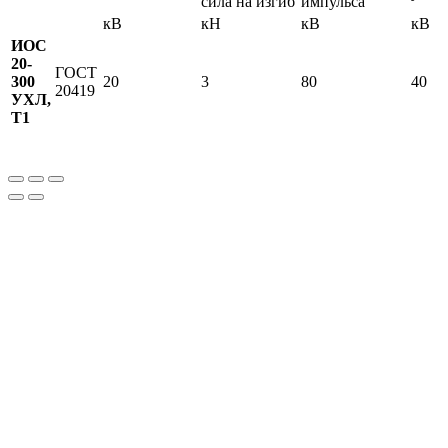
сила на изгиб
импульса
кВ
кН
кВ
кВ
ИОС
20-
ГОСТ
300
20
3
80
40
20419
УХЛ,
Т1