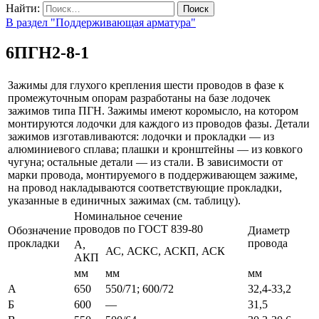
Найти:
В раздел "Поддерживающая арматура"
6ПГН2-8-1
Зажимы для глухого крепления шести проводов в фазе к
промежуточным опорам разработаны на базе лодочек
зажимов типа ПГН. Зажимы имеют коромысло, на котором
монтируются лодочки для каждого из проводов фазы. Детали
зажимов изготавливаются: лодочки и прокладки — из
алюминиевого сплава; плашки и кронштейны — из ковкого
чугуна; остальные детали — из стали. В зависимости от
марки провода, монтируемого в поддерживающем зажиме,
на провод накладываются соответствующие прокладки,
указанные в единичных зажимах (см. таблицу).
Номинальное сечение
проводов по ГОСТ 839-80
Обозначение
Диаметр
прокладки
провода
А,
АС, АСКС, АСКП, АСК
АКП
мм
мм
мм
А
650
550/71; 600/72
32,4-33,2
Б
600
—
31,5