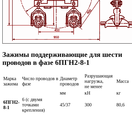
Зажимы поддерживающие для шести
проводов в фазе 6ПГН2-8-1
Разрушающая
Марка
Число проводов в
Диаметр
нагрузка,
Масса
зажима
фазе
проводов
не менее
мм
кН
кг
6 (с двумя
6ПГН2-
точками
45/37
300
80,6
8-1
крепления)