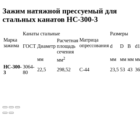
Зажим натяжной прессуемый для
стальных канатов НС-300-3
Канаты стальные
Размеры
Марка
Матрица
Расчетная
зажима
опрессования
ГОСТ
Диаметр
площадь
d
D
B
d1
сечения
2
мм
мм
мм
мм
м
мм
НС-300-
3064-
22,5
298,52
С-44
23,5
53
43
36
3
80