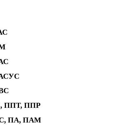
АС
ОМ
САС
САСУС
СВС
П, ППТ, ППР
С, ПА, ПАМ